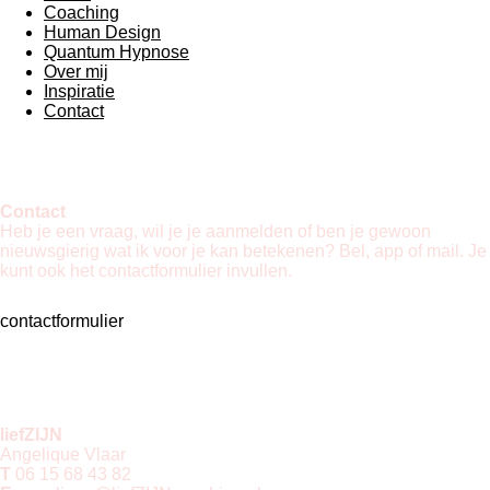
Coaching
Human Design
Quantum Hypnose
Over mij
Inspiratie
Contact
Contact
Heb je een vraag, wil je je aanmelden of ben je gewoon
nieuwsgierig wat ik voor je kan betekenen? Bel, app of mail.
Je
kunt ook het contactformulier invullen.
contactformulier
liefZIJN
Angelique Vlaar
T
06 15 68 43 82