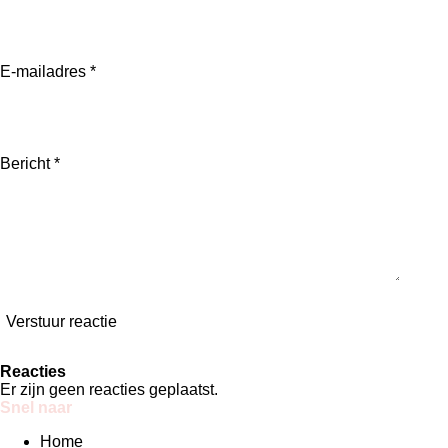
n
e
n
E-mailadres *
Bericht *
Verstuur reactie
Reacties
Er zijn geen reacties geplaatst.
Snel naar
Home