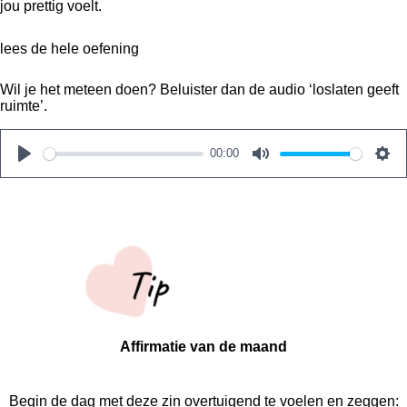
jou prettig voelt.
lees de hele oefening
Wil je het meteen doen? Beluister dan de audio ‘loslaten geeft
ruimte’.
00:00
P
M
S
l
u
e
a
t
t
y
e
t
i
n
g
s
Affirmatie van de maand
Begin de dag met deze zin overtuigend te voelen en zeggen: