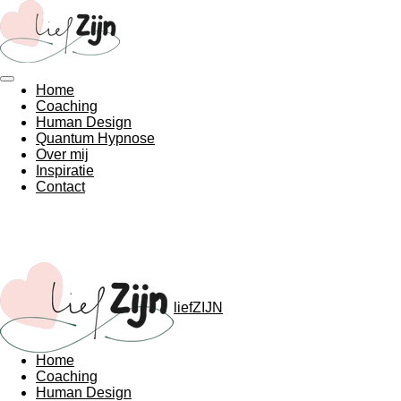
Ga
direct
naar
de
hoofdinhoud
Home
Coaching
Human Design
Quantum Hypnose
Over mij
Inspiratie
Contact
liefZIJN
Home
Coaching
Human Design