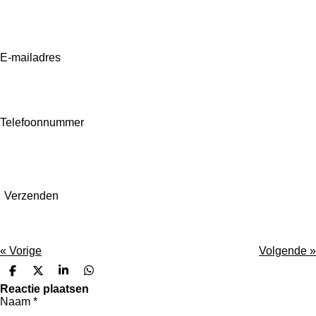
E-mailadres
Telefoonnummer
Verzenden
«
Vorige
Volgende
»
D
D
S
D
e
e
h
e
Reactie plaatsen
l
e
a
l
Naam *
e
l
r
e