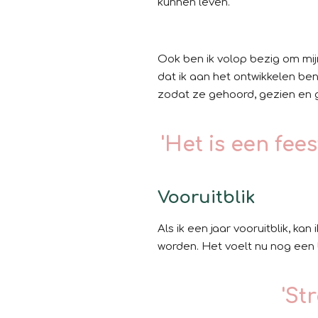
kunnen leven.
Ook ben ik volop bezig om mijn
dat ik aan het ontwikkelen be
zodat ze gehoord, gezien en g
'Het is een fee
Vooruitblik
Als ik een jaar vooruitblik, ka
worden. Het voelt nu nog een b
'St