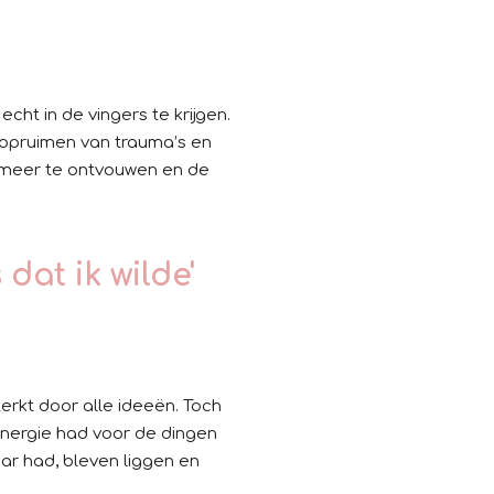
ht in de vingers te krijgen.
 opruimen van trauma’s en
n meer te ontvouwen en de
dat ik wilde'
rkt door alle ideeën. Toch
 energie had voor de dingen
baar had, bleven liggen en