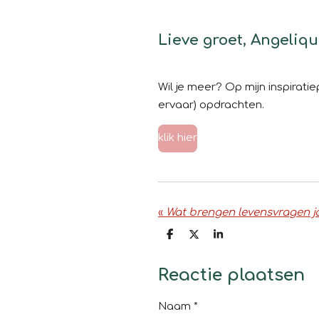
Lieve groet, Angeliq
Wil je meer? Op mijn inspiratie
ervaar) opdrachten.
klik hier
«
Wat brengen levensvragen j
D
D
S
e
e
h
l
e
a
e
l
r
Reactie plaatsen
n
e
Naam *