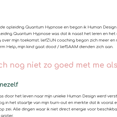
n de opleiding Quantum Hypnose en begon ik Human Design ec
pleiding Quantum Hypnose was dat ik naast het leren en het
g over mijn toekomst. liefZIJN coaching begon zich meer e
rm Help, mijn kind gaat dood / liefSAAM dienden zich aan.
ch nog niet zo goed met me als 
mezelf
s door het leven naar mijn unieke Human Design werd verste
g in het staartje van mijn burn-out en merkte dat ik vooral
’ op zei. Alle dingen waar ik niet direct energie voor beschik
groter.