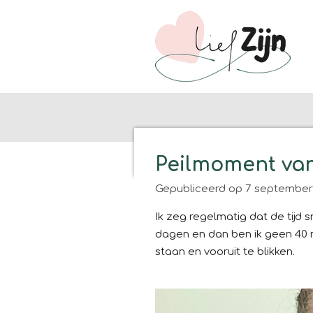
Ga
direct
naar
de
hoofdinhoud
Peilmoment van
Gepubliceerd op 7 september 
Ik zeg regelmatig dat de tijd 
dagen en dan ben ik geen 40 me
staan en vooruit te blikken.