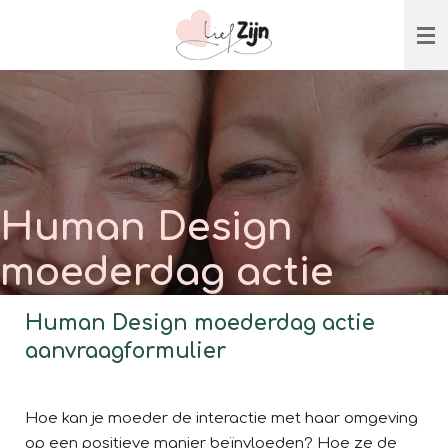
Ga
direct
naar
de
hoofdinhoud
Human Design
moederdag actie
Human Design moederdag actie
aanvraagformulier
Hoe kan je moeder de interactie met haar omgeving
op een positieve manier beïnvloeden? Hoe ze de